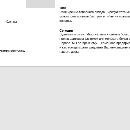
2001
Расширение товарного склада. В результате м
можем реагировать быстрее и гибче на пожел
клиента.
Контакт
Сегодня
В данный момент Mitex является самым боль
производителем застежек для женского белья 
Европе. Мы по-прежнему - семейное предприя
и как всегда можем радовать Вас инновациям 
тветственность:
нашего дома.