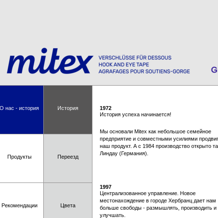
О нас - история
История
1972
История успеха начинается!
Мы основали Mitex как небольшое семейное
предприятие и совместными усилиями продви
наш продукт. А с 1984 производство открыто та
Линдау (Германия).
Продукты
Переезд
1997
Централизованное управление. Новое
местонахождение в городе Хербранц дает нам
Рекомендации
Цвета
больше свободы - размышлять, производить и
улучшать.